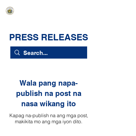
HAWAIʻI SENATE MAJORITY
Ka ʻAha Kenekoa – Ka ʻAoʻao Hapa
Nui
PRESS RELEASES
Wala pang napa-
publish na post na
nasa wikang ito
Kapag na-publish na ang mga post,
makikita mo ang mga iyon dito.