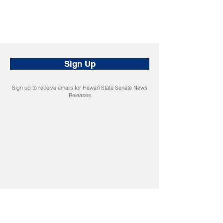
Sign Up
Sign up to receive emails for Hawaiʻi State Senate News
Releases
CONNECT
Facebook